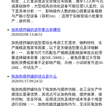
程度、工艺复杂度及安全规范等因素，通常1-2人即可完
成基础操作，大型或高自动化设备可能仅需1人监控。以
下是具体分析：一、影响操作人数的核心因素设备规模
与产能小型设备（容积1m）：适用于实验室或小批量生
产，操作简…
加热搅拌罐的选型要点有哪些
2026/02/08 13:46:51
加热搅拌罐的选型需综合考虑工艺需求、物料特性、生
产规模及预算等因素，以下是关键选型要点及详细解
析：一、容量与尺寸匹配生产规模适配根据单批次处理
量选择罐体容量（如50L-5000L），避免容量过大导致
能耗浪费或容量不足影响产能。示例：小试研发可选50-
200L，中试生产…
电加热搅拌罐的优点是什么
2026/01/15 09:24:32
电加热搅拌罐结合了电加热与搅拌功能，在工业生产中
展现出显著优势，其优点可从加热性能、搅拌效果、操
作控制、安全环保、应用灵活性及维护成本等多个维度
进行归纳：一、加热性能优越加热均匀，无冷区电加热